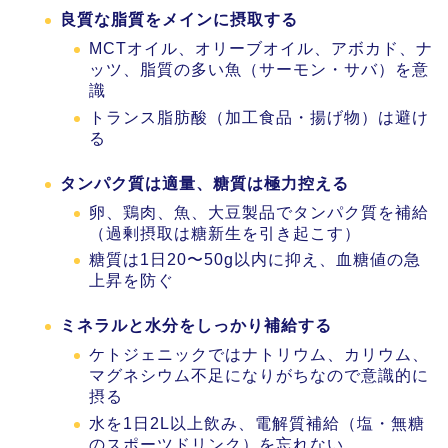
良質な脂質をメインに摂取する
MCTオイル、オリーブオイル、アボカド、ナ
ッツ、脂質の多い魚（サーモン・サバ）を意
識
トランス脂肪酸（加工食品・揚げ物）は避け
る
タンパク質は適量、糖質は極力控える
卵、鶏肉、魚、大豆製品でタンパク質を補給
（過剰摂取は糖新生を引き起こす）
糖質は1日20〜50g以内に抑え、血糖値の急
上昇を防ぐ
ミネラルと水分をしっかり補給する
ケトジェニックではナトリウム、カリウム、
マグネシウム不足になりがちなので意識的に
摂る
水を1日2L以上飲み、電解質補給（塩・無糖
のスポーツドリンク）を忘れない